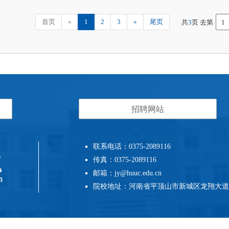
首页
«
1
2
3
»
尾页
共
3
页 去第
招聘网站
联系电话：0375-2089116
传真：0375-2089116
邮箱：jy@huuc.edu.cn
院校地址：河南省平顶山市新城区龙翔大道