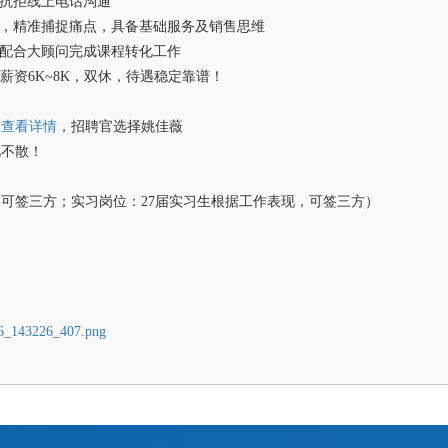
抗拒线上电话沟通
求，精准捕捉痛点，具备基础服务及销售思维
，配合大顾问完成课程转化工作
薪资6K~8K，双休，待遇稳定靠谱！
后查看详情
，招聘官选择姚佳薇
见不散！
可签三方；实习岗位：27届实习生根据工作表现，可签三方）
143226_407.png