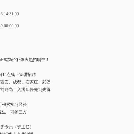
26 14:31:00
30 00:00:00
习&正式岗位补录火热招聘中！
日14点线上宣讲招聘
、西安、成都、石家庄、武汉
7号前到岗，入满即停先到先得
历积累实习经验
业生，可签三方
服务专员（班主任）