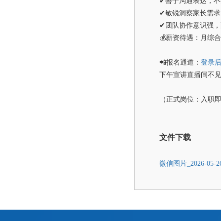
✔善于沟通表达，不
✔敏锐洞察家长需
✔团队协作意识强
💰薪资待遇：月综合
📲报名通道：
登录
下午宣讲直播间不
（正式岗位：入职即
文件下载
微信图片_2026-05-26_