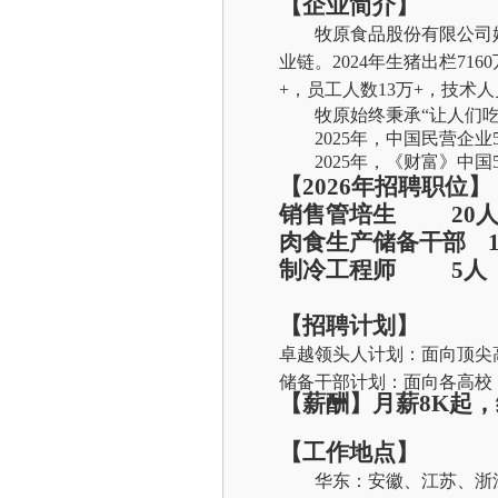
【企业简介】
牧原食品股份有限公司始
业链。2024年生猪出栏716
+
，
员工人数1
3
万+
，
技术人
牧原
始终秉承“让人们
2025年，中国民营企业
2025年，《财富》中国
【2
026
年招聘
职位
】
销售管培生 20
肉食生产储备干部 1
制冷工程师 5人
【招聘计划】
卓越领头人计划：面向顶尖
储备干部计划：面向各高校
【
薪酬
】月薪8K起，
【工作地点】
华东：安徽、江苏、浙