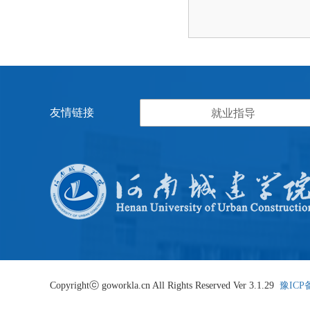
友情链接
就业指导
Copyrightⓒ goworkla.cn All Rights Reserved Ver 3.1.29
豫ICP备